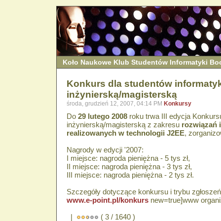
Koło Naukowe Klub Studentów Informatyki B
Konkurs dla studentów informatyk
inżynierską/magisterską
środa, grudzień 12, 2007, 04:14 PM
Konkursy
Do
29 lutego 2008
roku trwa III edycja Konkurs
inżynierską/magisterską z zakresu
rozwiązań 
realizowanych w technologii J2EE
, zorganiz
Nagrody w edycji '2007:
I miejsce: nagroda pieniężna - 5 tys zł,
II miejsce: nagroda pieniężna - 3 tys zł,
III miejsce: nagroda pieniężna - 2 tys zł.
Szczegóły dotyczące konkursu i trybu zgłoszeń 
www.e-point.pl/konkurs
new=true]www organiza
|
( 3 / 1640 )