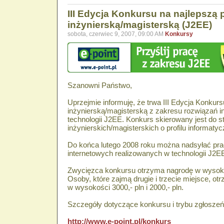
III Edycja Konkursu na najlepszą 
inżynierską/magisterską (J2EE)
sobota, czerwiec 9, 2007, 09:00 AM
Konkursy
Szanowni Państwo,
Uprzejmie informuję, że trwa III Edycja Konkurs
inżynierską/magisterską z zakresu rozwiązań 
technologii J2EE. Konkurs skierowany jest do s
inżynierskich/magisterskich o profilu informaty
Do końca lutego 2008 roku można nadsyłać pra
internetowych realizowanych w technologii J2E
Zwycięzca konkursu otrzyma nagrodę w wysokoś
Osoby, które zajmą drugie i trzecie miejsce, o
w wysokości 3000,- pln i 2000,- pln.
Szczegóły dotyczące konkursu i trybu zgłoszeń 
http://www.e-point.pl/konkurs