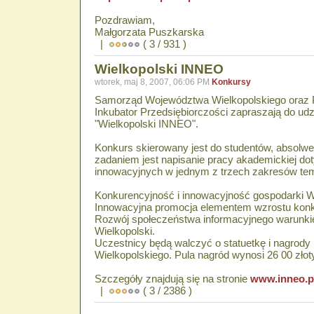
Pozdrawiam,
Małgorzata Puszkarska
|
( 3 / 931 )
Wielkopolski INNEO
wtorek, maj 8, 2007, 06:06 PM
Konkursy
Samorząd Województwa Wielkopolskiego oraz 
Inkubator Przedsiębiorczości zapraszają do udz
"Wielkopolski INNEO".
Konkurs skierowany jest do studentów, absolwe
zadaniem jest napisanie pracy akademickiej dot
innowacyjnych w jednym z trzech zakresów te
Konkurencyjność i innowacyjność gospodarki 
Innowacyjna promocja elementem wzrostu konku
Rozwój społeczeństwa informacyjnego warunki
Wielkopolski.
Uczestnicy będą walczyć o statuetkę i nagrod
Wielkopolskiego. Pula nagród wynosi 26 00 złot
Szczegóły znajdują się na stronie
www.inneo.p
|
( 3 / 2386 )