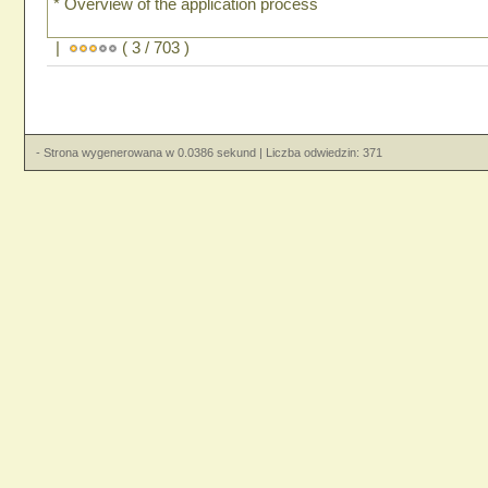
* Overview of the application process
|
( 3 / 703 )
- Strona wygenerowana w 0.0386 sekund | Liczba odwiedzin: 371