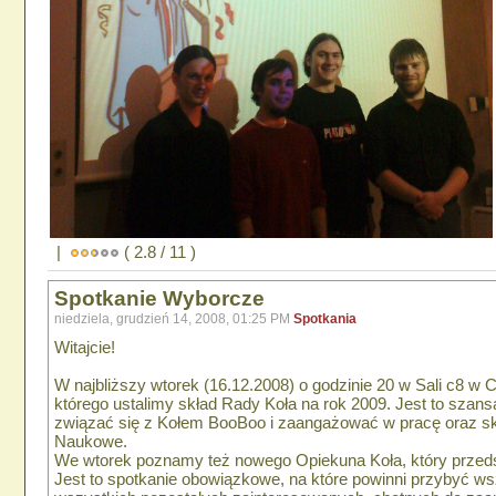
|
( 2.8 / 11 )
Spotkanie Wyborcze
niedziela, grudzień 14, 2008, 01:25 PM
Spotkania
Witajcie!
W najbliższy wtorek (16.12.2008) o godzinie 20 w Sali c8 w
którego ustalimy skład Rady Koła na rok 2009. Jest to szans
związać się z Kołem BooBoo i zaangażować w pracę oraz sko
Naukowe.
We wtorek poznamy też nowego Opiekuna Koła, który przedst
Jest to spotkanie obowiązkowe, na które powinni przybyć 