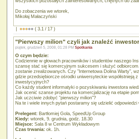
wszystkich pozostałych zainteresowanych, chętnych do za
Do zobaczenia we wtorek,
Mikołaj Małaczyński
|
( 3.1 / 17 )
"Pierwszy milion" czyli jak znaleźć inwesto
piątek, grudzień 5, 2008, 01:28 PM
Spotkania
O czym będzie:
Codziennie w głowach pracowników i studentów naszego Insty
szansę stać się komercyjnym sukcesem i służyć odbiorcom. W
zostanie zrealizowanych. Czy "Internetowa Dolina Warty", wzor
gdzie przedsiębiorcze ośrodki uniwersyteckie współistniej
inwestycyjnych?
Co każdy student informatyki o pozyskiwaniu inwestora wied
Jak ocenić szanse projektu na komercjalizację na etapie pomy
Jak uczciwie zdobyć "pierwszy milion"?
Na te i wiele innych pytań postaramy się udzielić odpowiedzi 
Prelegent:
Bartłomiej Gola, SpeedUp Group
Kiedy:
wtorek, 9. grudnia, godz. 18.30
Miejsce:
Sala 8 w Centrum Wykładowym
Czas trwania:
ok. 1h.